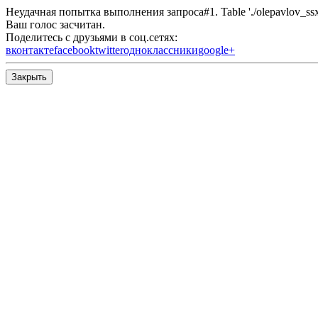
Неудачная попытка выполнения запроса#1. Table './olepavlov_ssx/s
Ваш голос засчитан.
Поделитесь с друзьями в соц.сетях:
вконтакте
facebook
twitter
одноклассники
google+