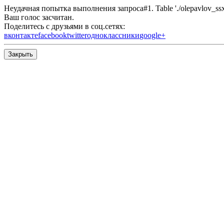
Неудачная попытка выполнения запроса#1. Table './olepavlov_ssx/s
Ваш голос засчитан.
Поделитесь с друзьями в соц.сетях:
вконтакте
facebook
twitter
одноклассники
google+