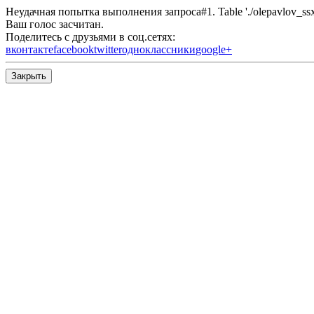
Неудачная попытка выполнения запроса#1. Table './olepavlov_ssx/s
Ваш голос засчитан.
Поделитесь с друзьями в соц.сетях:
вконтакте
facebook
twitter
одноклассники
google+