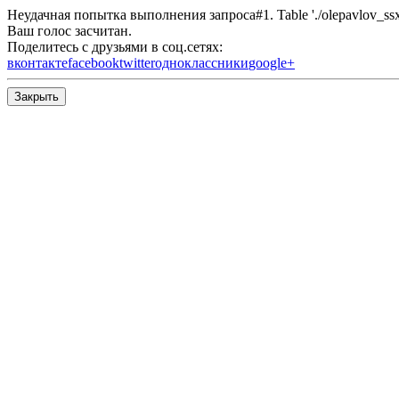
Неудачная попытка выполнения запроса#1. Table './olepavlov_ssx/s
Ваш голос засчитан.
Поделитесь с друзьями в соц.сетях:
вконтакте
facebook
twitter
одноклассники
google+