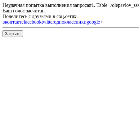
Неудачная попытка выполнения запроса#1. Table './olepavlov_ssx/s
Ваш голос засчитан.
Поделитесь с друзьями в соц.сетях:
вконтакте
facebook
twitter
одноклассники
google+