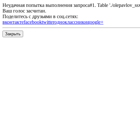
Неудачная попытка выполнения запроса#1. Table './olepavlov_ssx/s
Ваш голос засчитан.
Поделитесь с друзьями в соц.сетях:
вконтакте
facebook
twitter
одноклассники
google+