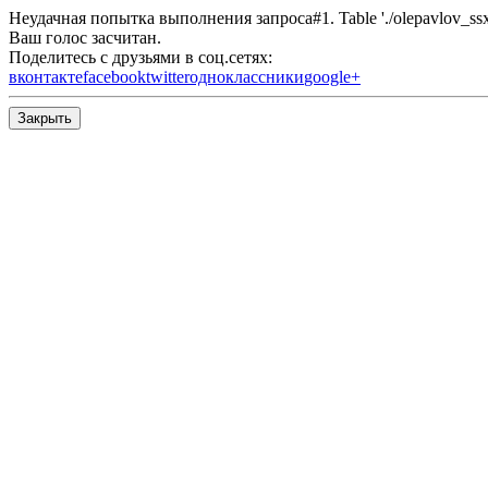
Неудачная попытка выполнения запроса#1. Table './olepavlov_ssx/s
Ваш голос засчитан.
Поделитесь с друзьями в соц.сетях:
вконтакте
facebook
twitter
одноклассники
google+