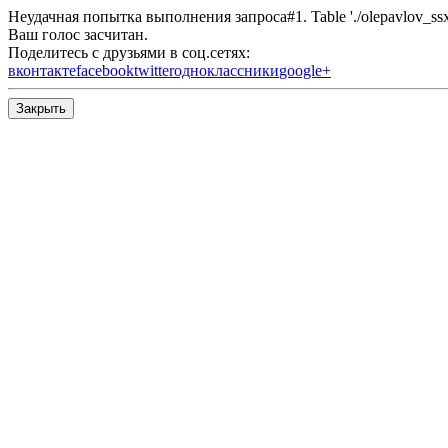
Неудачная попытка выполнения запроса#1. Table './olepavlov_ssx/s
Ваш голос засчитан.
Поделитесь с друзьями в соц.сетях:
вконтакте
facebook
twitter
одноклассники
google+