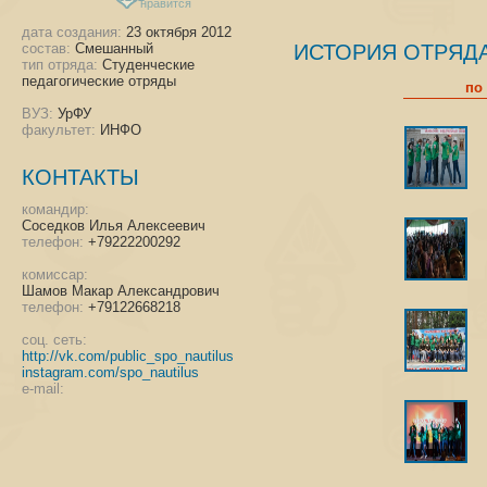
нравится
тогда Твердов Андрей, Воро
дата создания:
23 октября 2012
Михайленко Даниил пос
состав:
Смешанный
ИСТОРИЯ ОТРЯД
Уральский энергетический 
тип отряда:
Студенческие
посчитать заурядным нач
педагогические отряды
по
отряда!
Андрей Твердов уже тогда р
ВУЗ:
УрФУ
частности курировал продв
факультет:
ИНФО
на базе ИнФО. Тогда ему пр
Выбор пал на отряд вожат
КОНТАКТЫ
преимущественно гуманитар
"НАУТИЛУСа" в дальнейшем
командир:
собственно потому, что 
Соседков Илья Алексеевич
институтов.
телефон:
+79222200292
Важным шагом был выбор н
это сказывается на дальне
комиссар:
Шамов Макар Александрович
одной из лекций по физике,
телефон:
+79122668218
конспекта появилась ул
настоящее время символизир
соц. сеть:
http://vk.com/public_spo_nautilus
Для справки: Наутилус в 
instagram.com/spo_nautilus
символом внутренней кра
e-mail:
творения. Раковина наути
сечение. Пропорция золотог
фи – 1,61803… число до бе
«ключ к физике космоса» (П