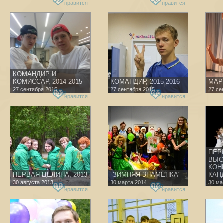
968
963
нравится
нравится
КОМАНДИР И
КОМИССАР, 2014-2015
КОМАНДИР, 2015-2016
МАР
27 сентября 2015
27 сентября 2015
27 се
1062
983
нравится
нравится
ПЕР
ВЫС
КОН
ПЕРВАЯ ЦЕЛИНА, 2013
"ЗИМНЯЯ ЗНАМЕНКА"
КАН
30 августа 2013
30 марта 2014
30 ма
1115
1092
нравится
нравится