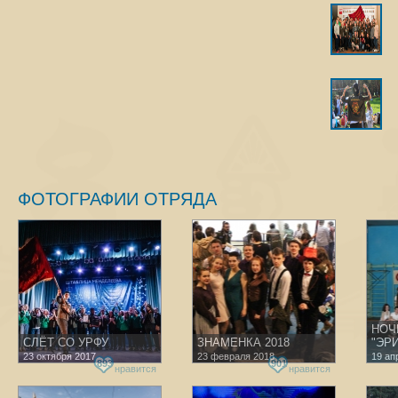
Следующим этапом деятельн
сторонников и, конечно же,
Андрей, а комиссара выбра
для всех, Даниил сообщил, 
по окончании курса уходит
был новый комиссар!
В этот период, большим отк
который в декабре случа
отряда. Желание попробоват
сподвигло стать комиссаром
В конечном счёте, получилс
Твердов Андрей -командир
ФОТОГРАФИИ ОТРЯДА
Житков Виталий - комиссар
Воронцова Мария -методист
В конце первого подготови
ещё 3 ярких представителя:
Татьяна Григорьева
Никита Юшков
Анастасия Фокина
НОЧ
СЛЁТ СО УРФУ
ЗНАМЕНКА 2018
"ЭРИ
Все вышеперечисленные лю
23 октября 2017
23 февраля 2018
19 ап
893
901
создание отряда, поэт
нравится
нравится
нарастающей.