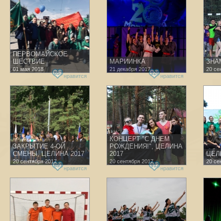
ПЕРВОМАЙСКОЕ
ШЕСТВИЕ
МАРИИНКА
ЗНА
01 мая 2018
21 декабря 2017
20 се
857
926
нравится
нравится
КОНЦЕРТ "С ДНЕМ
ЗАКРЫТИЕ 4-ОЙ
РОЖДЕНИЯ!", ЦЕЛИНА
СМЕНЫ, ЦЕЛИНА 2017
2017
ЦЕЛ
20 сентября 2017
20 сентября 2017
20 се
891
912
нравится
нравится