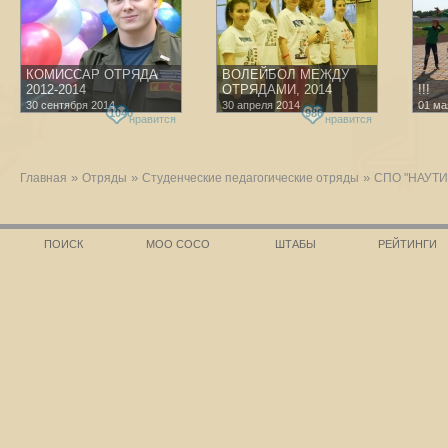
КОМИССАР ОТРЯДА
ВОЛЕЙБОЛ МЕЖДУ
2012-2014
ОТРЯДАМИ, 2014
!!!
30 сентября 2014
30 апреля 2014
01 ма
1040
986
нравится
нравится
»
»
»
Главная
Отряды
Студенческие педагогические отряды
СПО "НАУТИЛ
ПОИСК
МОО СОСО
ШТАБЫ
РЕЙТИНГИ