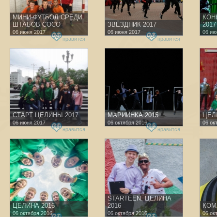
МИНИ-ФУТБОЛ СРЕДИ
КОН
ШТАБОВ СОСО
ЗВЁЗДНИК 2017
2017
06 июня 2017
06 июня 2017
06 ию
920
934
нравится
нравится
СТАРТ ЦЕЛИНЫ 2017
МАРИИНКА 2015
ЦЕЛ
06 июня 2017
06 октября 2016
06 ок
960
987
нравится
нравится
STARTEEN. ЦЕЛИНА
ЦЕЛИНА 2016
2016
КОМ
06 октября 2016
06 октября 2016
06 ок