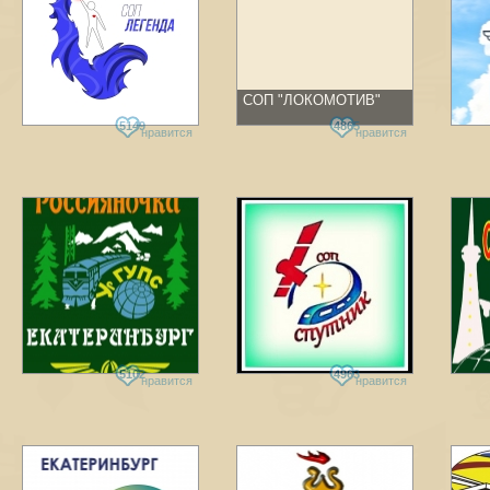
СОП "ЛОКОМОТИВ"
5149
4865
нравится
нравится
5102
4963
нравится
нравится