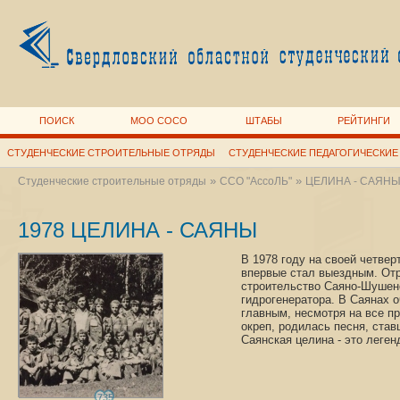
ПОИСК
МОО СОСО
ШТАБЫ
РЕЙТИНГИ
СТУДЕНЧЕСКИЕ СТРОИТЕЛЬНЫЕ ОТРЯДЫ
СТУДЕНЧЕСКИЕ ПЕДАГОГИЧЕСКИЕ
»
»
Студенческие строительные отряды
ССО "АссоЛЬ"
ЦЕЛИНА - САЯН
1978 ЦЕЛИНА - САЯНЫ
В 1978 году на своей четве
впервые стал выездным. Отр
строительство Саяно-Шушенс
гидрогенератора. В Саянах о
главным, несмотря на все пр
окреп, родилась песня, ста
Саянская целина - это леге
735